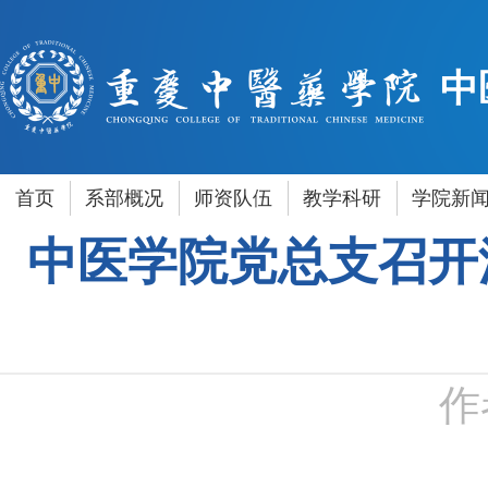
中
首页
系部概况
师资队伍
教学科研
学院新
中医学院党总支召开
作